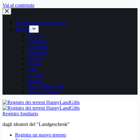
Vai al contenuto
Registra un nuovo terreno
Terreni
Baviera
Germania
Inghilterra
California
Canada
Irlanda
Italia
Toscana
Spagna
Stato di New York
Foresta pluviale
Registro fondiario
dagli ideatori del "Landgeschenk"
Registra un nuovo terreno