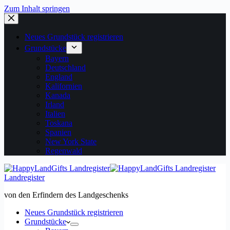
Zum Inhalt springen
Neues Grundstück registrieren
Grundstücke
Bayern
Deutschland
England
Kalifornien
Kanada
Irland
Italien
Toskana
Spanien
New York State
Regenwald
Landregister
von den Erfindern des Landgeschenks
Neues Grundstück registrieren
Grundstücke