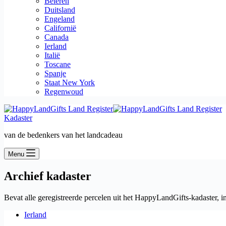
Beieren
Duitsland
Engeland
Californië
Canada
Ierland
Italië
Toscane
Spanje
Staat New York
Regenwoud
Kadaster
van de bedenkers van het landcadeau
Menu
Archief
kadaster
Bevat alle geregistreerde percelen uit het HappyLandGifts-kadaster, in
Ierland