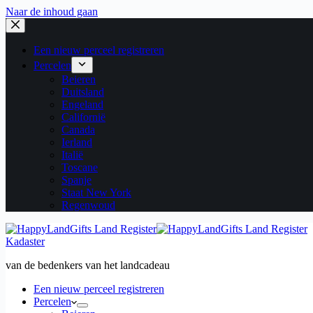
Naar de inhoud gaan
Een nieuw perceel registreren
Percelen
Beieren
Duitsland
Engeland
Californië
Canada
Ierland
Italië
Toscane
Spanje
Staat New York
Regenwoud
Kadaster
van de bedenkers van het landcadeau
Een nieuw perceel registreren
Percelen