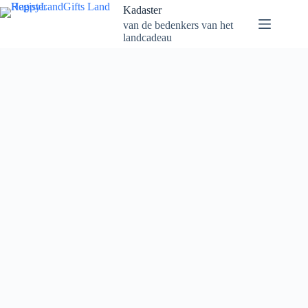
Naar
Kadaster
de
van de bedenkers van het
inhoud
landcadeau
gaan