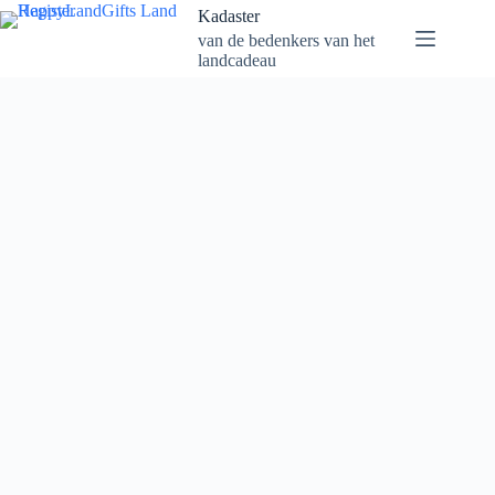
Naar
Kadaster
de
van de bedenkers van het
inhoud
landcadeau
gaan