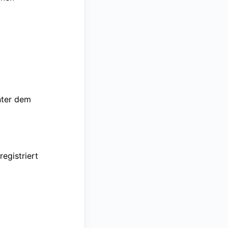
nter dem
egistriert