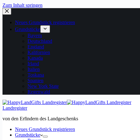
Zum Inhalt springen
Neues Grundstück registrieren
Grundstücke
Bayern
Deutschland
England
Kalifornien
Kanada
Irland
Italien
Toskana
Spanien
New York State
Regenwald
Landregister
von den Erfindern des Landgeschenks
Neues Grundstück registrieren
Grundstücke