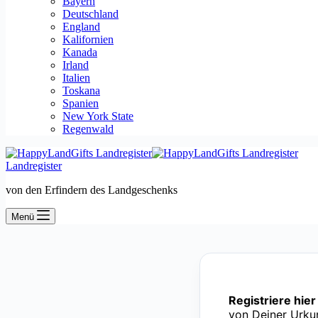
Bayern
Deutschland
England
Kalifornien
Kanada
Irland
Italien
Toskana
Spanien
New York State
Regenwald
Landregister
von den Erfindern des Landgeschenks
Menü
Registriere hie
von Deiner Urku