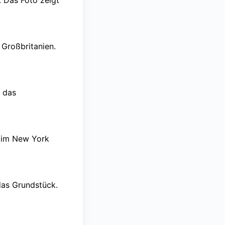
. Das Foto zeigt
 Großbritanien.
t das
y im New York
das Grundstück.