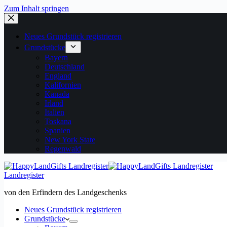
Zum Inhalt springen
Neues Grundstück registrieren
Grundstücke
Bayern
Deutschland
England
Kalifornien
Kanada
Irland
Italien
Toskana
Spanien
New York State
Regenwald
Landregister
von den Erfindern des Landgeschenks
Neues Grundstück registrieren
Grundstücke