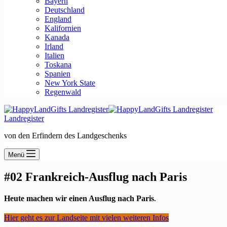
Bayern
Deutschland
England
Kalifornien
Kanada
Irland
Italien
Toskana
Spanien
New York State
Regenwald
Landregister
von den Erfindern des Landgeschenks
Menü
#02 Frankreich-Ausflug nach Paris
Heute machen wir einen Ausflug nach Paris
.
Hier geht es zur Landseite mit vielen weiteren Infos