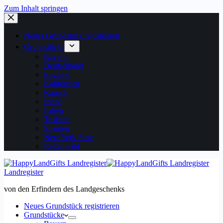
Zum Inhalt springen
Neues Grundstück registrieren
Grundstücke
Bayern
Deutschland
England
Kalifornien
Kanada
Irland
Italien
Toskana
Spanien
New York State
Regenwald
Landregister
von den Erfindern des Landgeschenks
Neues Grundstück registrieren
Grundstücke